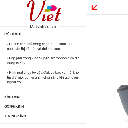
Matkinhviet.vn
CÓ GÌ MỚI
› Ba mẹ cần chủ động chọn tròng kính kiểm
soát cận thị để bảo vệ đôi mắt con
› Lớp phủ tròng kính Super Hydrophobic có tác
dụng là gì ?
› Kính mát chạy bộ của Oakley bảo vệ mắt khỏi
tia UV, gió, bụi và giảm chói sáng khi tập luyện
ngoài trời
KÍNH MÁT
GỌNG KÍNH
TRÒNG KÍNH