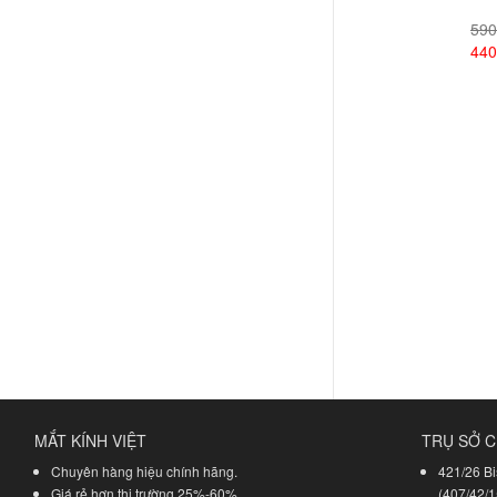
590
440
Xem
MẮT KÍNH VIỆT
TRỤ SỞ C
Chuyên hàng hiệu chính hãng.
421/26 Bi
Giá rẻ hơn thị trường 25%-60%.
(407/42/1