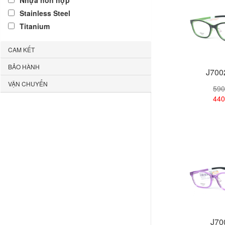
Nhựa hỗn hợp
Stainless Steel
Titanium
CAM KẾT
BẢO HÀNH
J700
VẬN CHUYỂN
590
440
Xem
J70