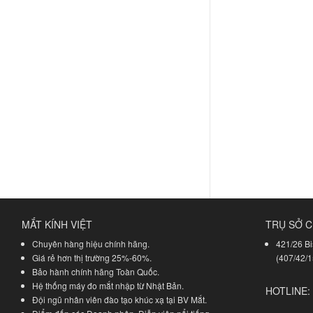
MẮT KÍNH VIỆT
TRỤ SỞ C
Chuyên hàng hiệu chính hãng.
421/26 Bi
Giá rẻ hơn thị trường 25%-60%.
(407/42/1
Bảo hành chính hãng Toàn Quốc.
Hệ thống máy đo mắt nhập từ Nhật Bản.
HOTLINE:
Đội ngũ nhân viên đào tạo khúc xạ tại BV Mắt.