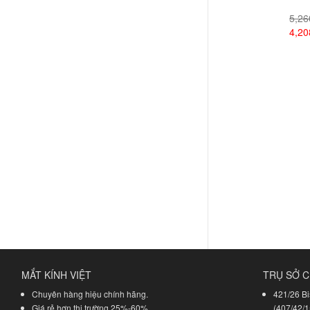
5,2
4,2
Xem
MẮT KÍNH VIỆT
TRỤ SỞ C
Chuyên hàng hiệu chính hãng.
421/26 Bi
Giá rẻ hơn thị trường 25%-60%.
(407/42/1