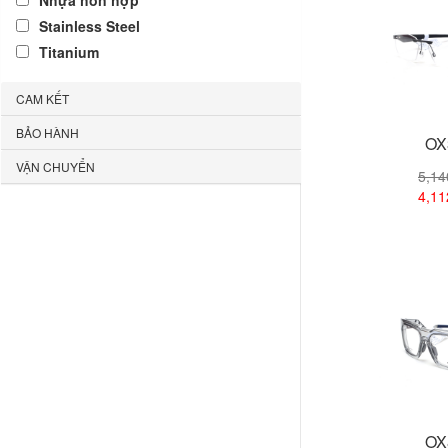
Nhựa hỗn hợp
Stainless Steel
Titanium
CAM KẾT
BẢO HÀNH
OX
VẬN CHUYỂN
5,1
4,1
Xem
OX