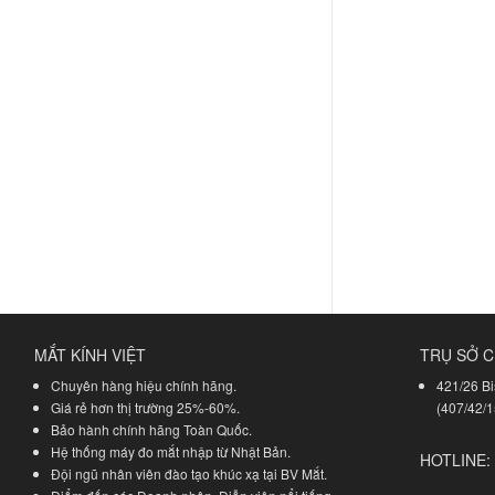
MẮT KÍNH VIỆT
TRỤ SỞ C
Chuyên hàng hiệu chính hãng.
421/26 Bi
Giá rẻ hơn thị trường 25%-60%.
(407/42/1
Bảo hành chính hãng Toàn Quốc.
Hệ thống máy đo mắt nhập từ Nhật Bản.
HOTLINE:
Đội ngũ nhân viên đào tạo khúc xạ tại BV Mắt.