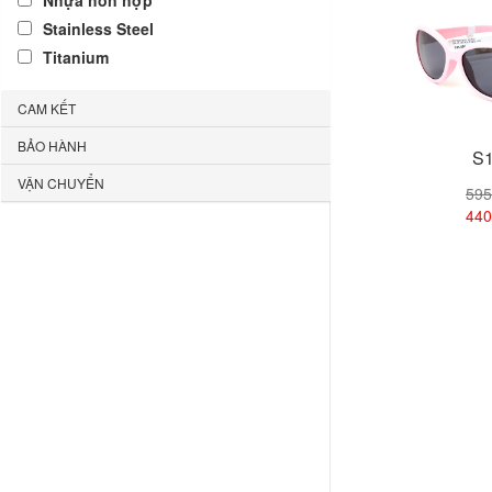
Nhựa hỗn hợp
Stainless Steel
Titanium
CAM KẾT
BẢO HÀNH
S1
VẬN CHUYỂN
595
440
Xem