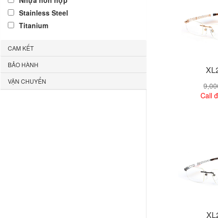
Nhựa hỗn hợp
Stainless Steel
Titanium
CAM KẾT
BẢO HÀNH
XL
VẬN CHUYỂN
9,0
Call đ
Xem
XL