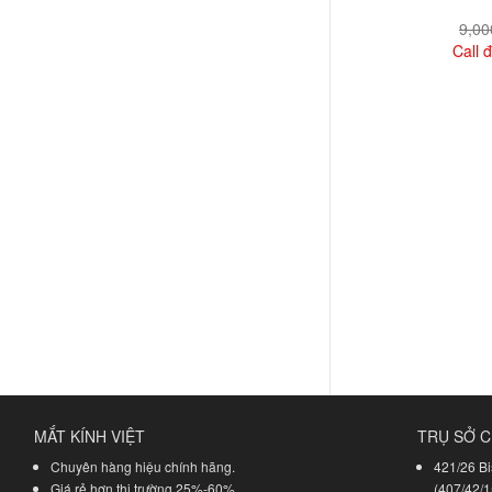
9,0
Call đ
Xem
MẮT KÍNH VIỆT
TRỤ SỞ C
Chuyên hàng hiệu chính hãng.
421/26 Bi
Giá rẻ hơn thị trường 25%-60%.
(407/42/1