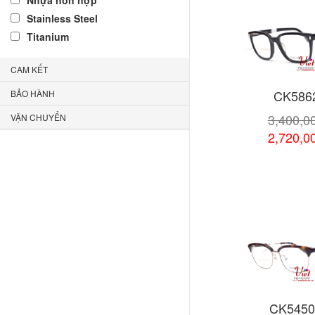
Nhựa hỗn hợp
Stainless Steel
Titanium
CAM KẾT
CK586
BẢO HÀNH
3,400,0
VẬN CHUYỂN
2,720,0
Xem chi
CK5450