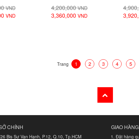
00
4,200,000
4,900
VND
VND
00
3,360,000
3,920
VND
VND
 tiết
Xem chi tiết
Xem 
1
2
3
4
5
Trang
SỞ CHÍNH
GIAO HÀNG
/26 Bis Sư Vạn Hạnh, P.12, Q.10, Tp.HCM
Đặt hàng qu