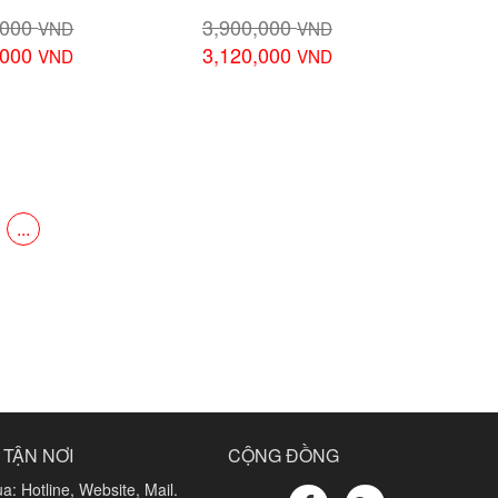
,000
3,900,000
VND
VND
,000
3,120,000
VND
VND
chi tiết
Xem chi tiết
...
 TẬN NƠI
CỘNG ĐỒNG
a: Hotline, Website, Mail.