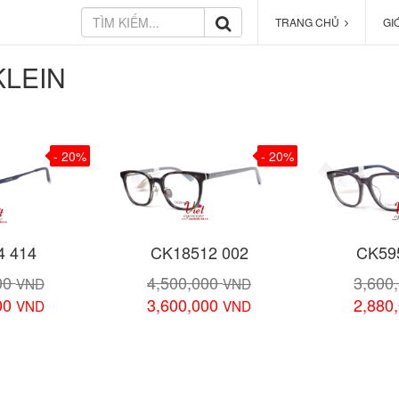
TRANG CHỦ
GI
KLEIN
- 20%
- 20%
4 414
CK18512 002
CK59
00
4,500,000
3,600
VND
VND
00
3,600,000
2,880
VND
VND
 tiết
Xem chi tiết
Xem 