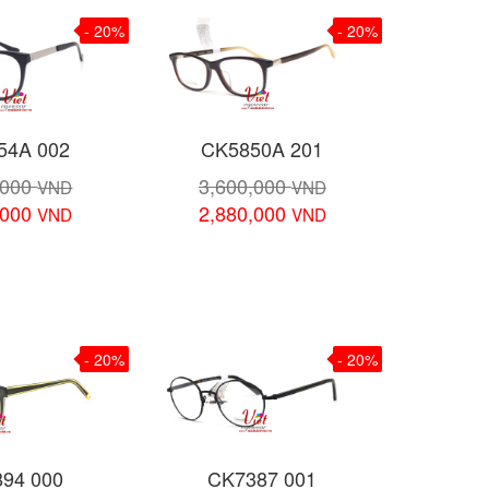
- 20%
- 20%
54A 002
CK5850A 201
,000
3,600,000
VND
VND
,000
2,880,000
VND
VND
chi tiết
Xem chi tiết
- 20%
- 20%
94 000
CK7387 001