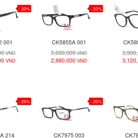
- 20%
- 20%
2 001
CK5855A 001
CK58
00
3,600,000
3,900
VND
VND
00
2,880,000
3,120
VND
VND
 tiết
Xem chi tiết
Xem 
- 20%
- 20%
A 214
CK7975 003
CK78