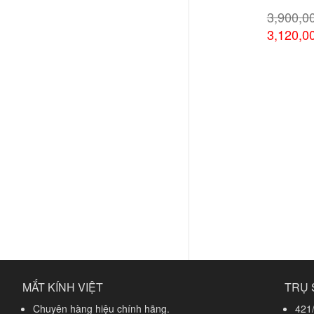
3,900,0
3,120,0
Xem chi
MẮT KÍNH VIỆT
TRỤ 
Chuyên hàng hiệu chính hãng.
421