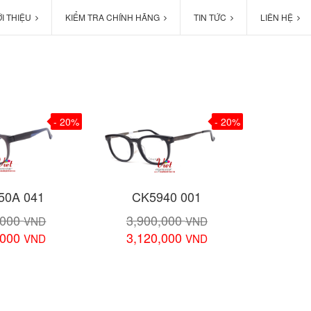
ỚI THIỆU
KIỂM TRA CHÍNH HÃNG
TIN TỨC
LIÊN HỆ
- 20%
- 20%
50A 041
CK5940 001
,000
3,900,000
VND
VND
,000
3,120,000
VND
VND
chi tiết
Xem chi tiết