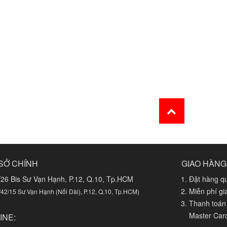
SỞ CHÍNH
GIAO HÀNG
/26 Bis Sư Vạn Hạnh, P.12, Q.10, Tp.HCM
Đặt hàng qu
Miễn phí g
/42/15 Sư Vạn Hạnh (Nối Dài), P.12, Q.10, Tp.HCM)
Thanh toán 
Master Car
INE: