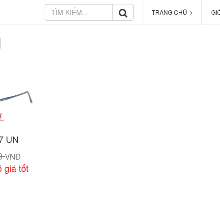
TRANG CHỦ
GI
N
7 UN
00
VND
 giá tốt
 tiết