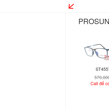
PROSU
ST455
570,0
Call để có
Xem chi