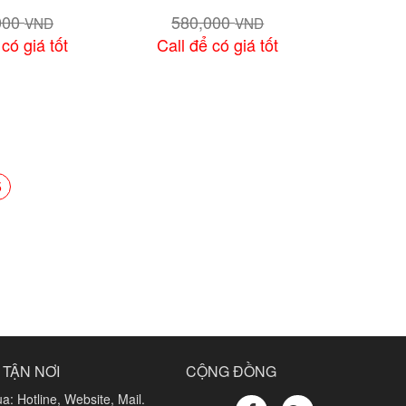
000
580,000
VND
VND
 có giá tốt
Call để có giá tốt
chi tiết
Xem chi tiết
5
 TẬN NƠI
CỘNG ĐỒNG
a: Hotline, Website, Mail.