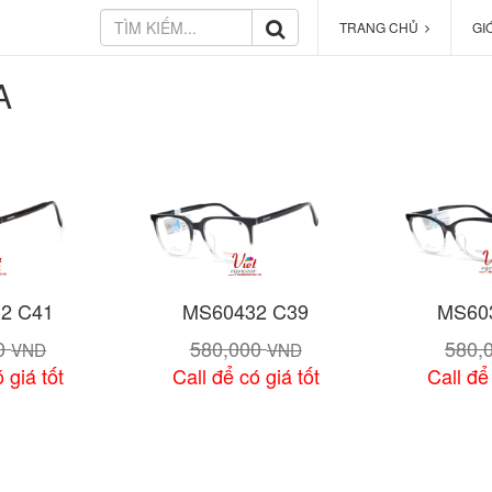
TRANG CHỦ
GI
A
2 C41
MS60432 C39
MS60
00
580,000
580,
VND
VND
 giá tốt
Call để có giá tốt
Call để
 tiết
Xem chi tiết
Xem 