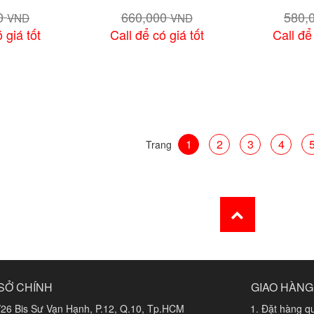
00
660,000
580,
VND
VND
 giá tốt
Call để có giá tốt
Call để
 tiết
Xem chi tiết
Xem 
1
2
3
4
Trang
SỞ CHÍNH
GIAO HÀNG
/26 Bis Sư Vạn Hạnh, P.12, Q.10, Tp.HCM
Đặt hàng qu