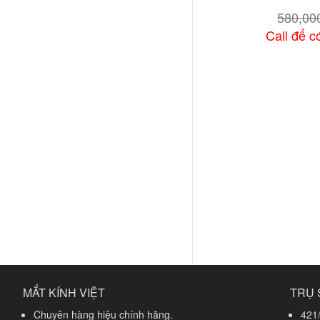
580,0
Call để có
Xem chi
MẮT KÍNH VIỆT
TRỤ 
Chuyên hàng hiệu chính hãng.
421