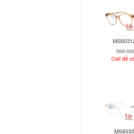
MS6031
580,0
Call để có
Xem chi
MS6030