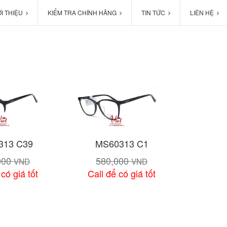
ỚI THIỆU
KIỂM TRA CHÍNH HÃNG
TIN TỨC
LIÊN HỆ
313 C39
MS60313 C1
000
580,000
VND
VND
 có giá tốt
Call để có giá tốt
chi tiết
Xem chi tiết