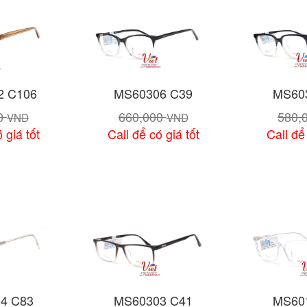
2 C106
MS60306 C39
MS60
00
660,000
580,
VND
VND
 giá tốt
Call để có giá tốt
Call để
 tiết
Xem chi tiết
Xem 
4 C83
MS60303 C41
MS60