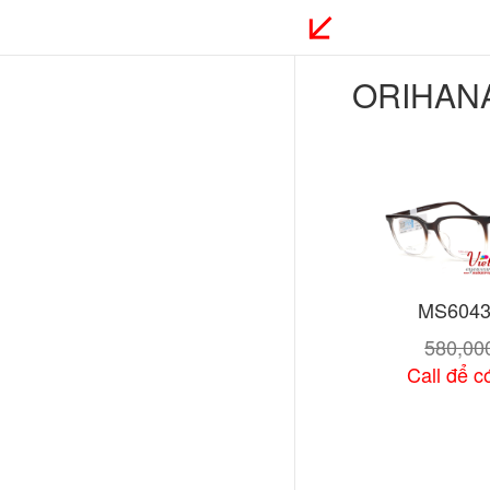
ORIHAN
MS6043
580,0
Call để có
Xem chi