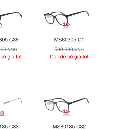
305 C39
MS60305 C1
000
580,000
VND
VND
 có giá tốt
Call để có giá tốt
chi tiết
Xem chi tiết
135 C83
MS60135 C82