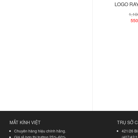
LOGO RA
1,1
550
Xem
MẮT KÍNH VIỆT
TRỤ SỞ C
Chuyên hàng hiệu chính hãng.
421/26 Bi
Giá rẻ hơn thị trường 25%-60%.
(407/42/1