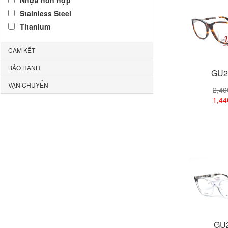
Nhựa hỗn hợp
Stainless Steel
Titanium
CAM KẾT
BẢO HÀNH
GU2
VẬN CHUYỂN
2,4
1,4
Xem
GU2