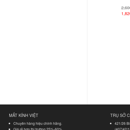
2,6
1,8
Xem
MẮT KÍNH VIỆT
TRỤ SỞ C
Chuyên hàng hiệu chính hãng.
421/26 Bi
Giá rẻ hơn thị trường 25%-60%.
(407/42/1