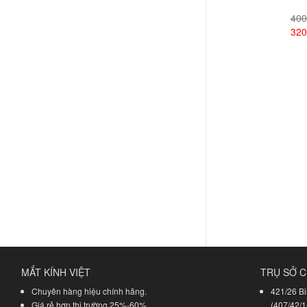
400
320
Xem
MẮT KÍNH VIỆT
TRỤ SỞ C
Chuyên hàng hiệu chính hãng.
421/26 Bi
Giá rẻ hơn thị trường 25%-60%.
(407/42/1