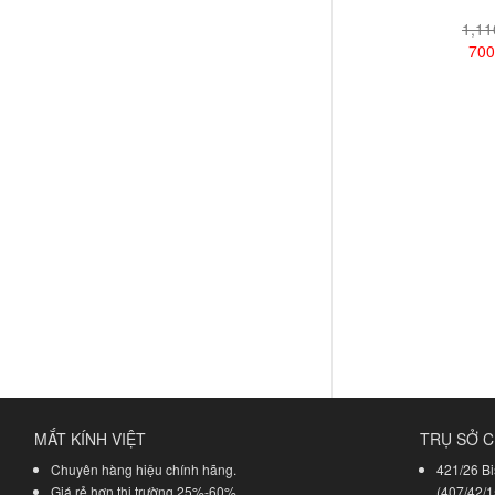
1,1
700
Xem
MẮT KÍNH VIỆT
TRỤ SỞ C
Chuyên hàng hiệu chính hãng.
421/26 Bi
Giá rẻ hơn thị trường 25%-60%.
(407/42/1