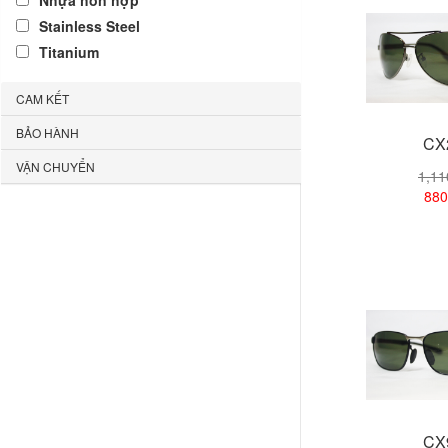
Nhựa hỗn hợp
Stainless Steel
Titanium
CAM KẾT
BẢO HÀNH
CX
VẬN CHUYỂN
1,1
880
Xem
CX