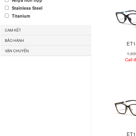
Nhựa hỗn hợp
Stainless Steel
Titanium
CAM KẾT
BẢO HÀNH
ET1
VẬN CHUYỂN
1,6
Call đ
Xem
ET1