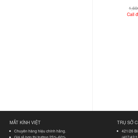
1,6
Call đ
Xem
MẮT KÍNH VIỆT
TRỤ SỞ C
Chuyên hàng hiệu chính hãng.
421/26 Bi
Giá rẻ hơn thị trường 25%-60%.
(407/42/1