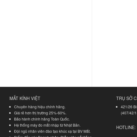
MẮT KÍNH VIỆT
TRỤ SỞ C
Chuyên hàng hiệu chính hãng.
421/26 Bi
Giá rẻ hơn thị trường 25%-60%.
(407/42/1
Bảo hành chính hãng Toàn Quốc.
Hệ thống máy đo mắt nhập từ Nhật Bản.
HOTLINE:
Đội ngũ nhân viên đào tạo khúc xạ tại BV Mắt.