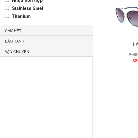
Nhựa hỗn hợp
Stainless Steel
Titanium
CAM KẾT
BẢO HÀNH
LA
VẬN CHUYỂN
2,8
1,6
Xem