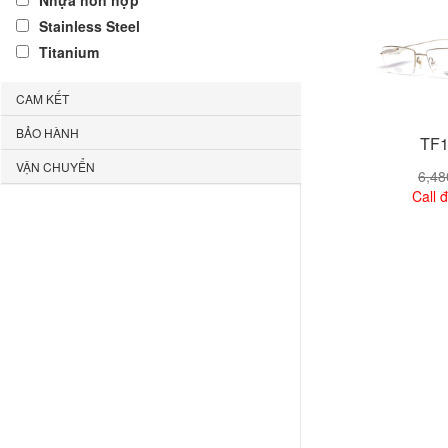
Nhựa hỗn hợp
Stainless Steel
Titanium
CAM KẾT
BẢO HÀNH
TF1
VẬN CHUYỂN
6,4
Call đ
Xem