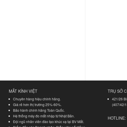
MẮT KÍNH VIỆT
TRỤ SỞ C
Chuyên hàng hiệu chính hãng.
421/26 Bi
Giá rẻ hơn thị trường 25%-60%.
(407/42/1
Bảo hành chính hãng Toàn Quốc.
Hệ thống máy đo mắt nhập từ Nhật Bản.
HOTLINE:
Đội ngũ nhân viên đào tạo khúc xạ tại BV Mắt.