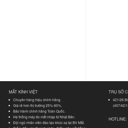
MẮT KÍNH VIỆT
TRỤ SỞ C
Chuyên hàng hiệu chính hãng.
421/26 Bi
Giá rẻ hơn thị trường 25%-60%.
(407/42/1
Bảo hành chính hãng Toàn Quốc.
Hệ thống máy đo mắt nhập từ Nhật Bản.
HOTLINE:
Đội ngũ nhân viên đào tạo khúc xạ tại BV Mắt.