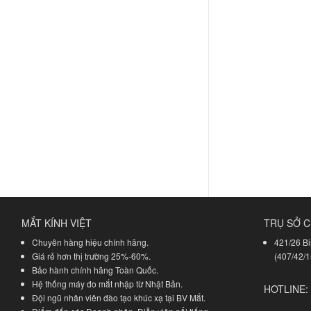
MẮT KÍNH VIỆT
TRỤ SỞ C
Chuyên hàng hiệu chính hãng.
421/26 Bi
Giá rẻ hơn thị trường 25%-60%.
(407/42/1
Bảo hành chính hãng Toàn Quốc.
Hệ thống máy đo mắt nhập từ Nhật Bản.
HOTLINE:
Đội ngũ nhân viên đào tạo khúc xạ tại BV Mắt.