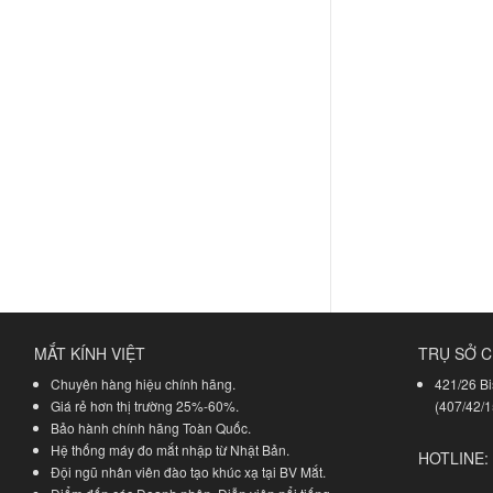
MẮT KÍNH VIỆT
TRỤ SỞ C
Chuyên hàng hiệu chính hãng.
421/26 Bi
Giá rẻ hơn thị trường 25%-60%.
(407/42/1
Bảo hành chính hãng Toàn Quốc.
Hệ thống máy đo mắt nhập từ Nhật Bản.
HOTLINE:
Đội ngũ nhân viên đào tạo khúc xạ tại BV Mắt.