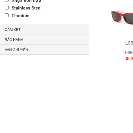
Nhựa hỗn hợp
Stainless Steel
Titanium
CAM KẾT
BẢO HÀNH
L36
VẬN CHUYỂN
1,9
950
Xem