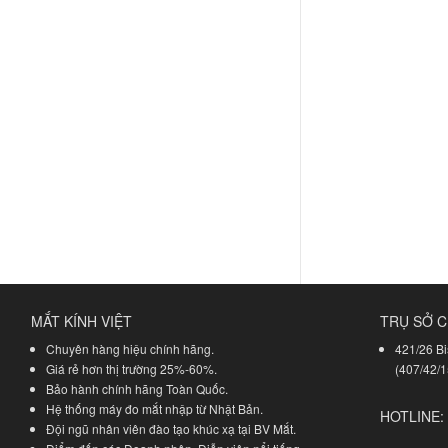
MẮT KÍNH VIỆT
TRỤ SỞ C
Chuyên hàng hiệu chính hãng.
421/26 Bi
Giá rẻ hơn thị trường 25%-60%.
(407/42/1
Bảo hành chính hãng Toàn Quốc.
Hệ thống máy đo mắt nhập từ Nhật Bản.
HOTLINE:
Đội ngũ nhân viên đào tạo khúc xạ tại BV Mắt.