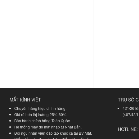
MẮT KÍNH VIỆT
TRỤ SỞ C
Chuyên hàng hiệu chính hãng.
421/26 Bi
Giá rẻ hơn thị trường 25%-60%.
(407/42/1
Bảo hành chính hãng Toàn Quốc.
Hệ thống máy đo mắt nhập từ Nhật Bản.
HOTLINE:
Đội ngũ nhân viên đào tạo khúc xạ tại BV Mắt.