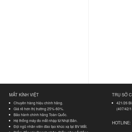
MẮT KÍNH VIỆT
TRỤ SỞ C
Chuyên hàng hiệu chính hãng.
421/26 Bi
Giá rẻ hơn thị trường 25%-60%.
(407/42/1
Bảo hành chính hãng Toàn Quốc.
Hệ thống máy đo mắt nhập từ Nhật Bản.
HOTLINE:
Đội ngũ nhân viên đào tạo khúc xạ tại BV Mắt.