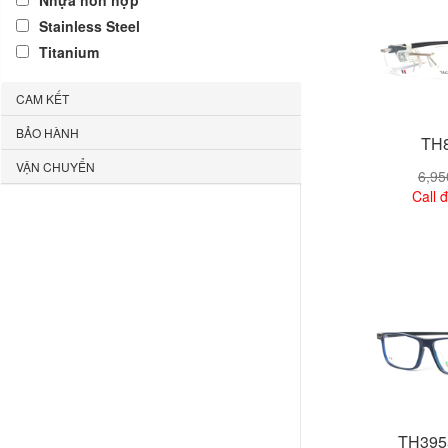
Nhựa hỗn hợp
Stainless Steel
Titanium
CAM KẾT
BẢO HÀNH
TH8
VẬN CHUYỂN
6,9
Call đ
Xem
TH395