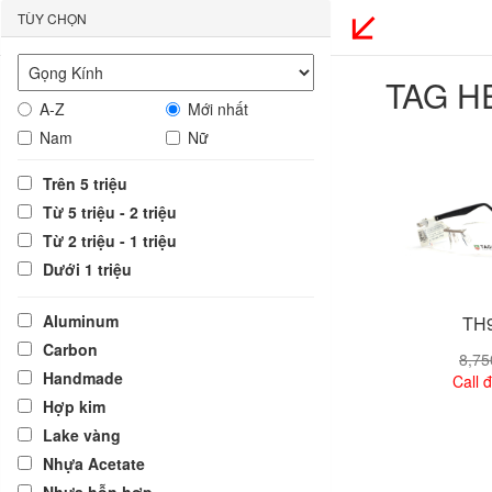
TÙY CHỌN
TAG H
A-Z
Mới nhất
Nam
Nữ
Trên 5 triệu
Từ 5 triệu - 2 triệu
Từ 2 triệu - 1 triệu
Dưới 1 triệu
Aluminum
TH9
Carbon
8,7
Handmade
Call đ
Hợp kim
Lake vàng
Xem
Nhựa Acetate