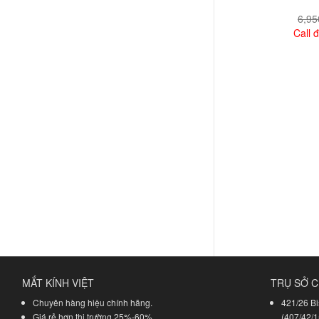
6,9
Call đ
Xem
MẮT KÍNH VIỆT
TRỤ SỞ C
Chuyên hàng hiệu chính hãng.
421/26 Bi
Giá rẻ hơn thị trường 25%-60%.
(407/42/1