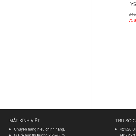
YS
945
756
Xem
MẮT KÍNH VIỆT
TRỤ SỞ C
Chuyên hàng hiệu chính hãng.
421/26 Bi
Giá rẻ hơn thị trường 25%-60%.
(407/42/1