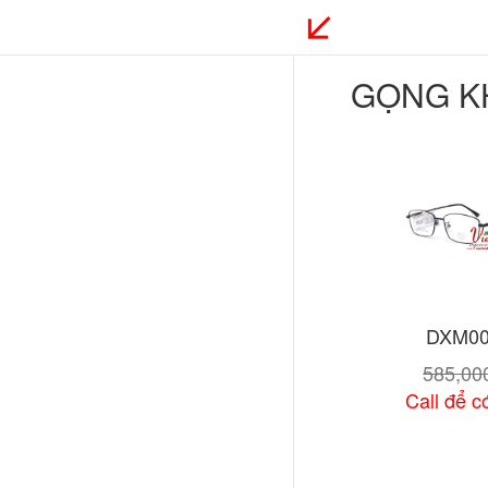
GỌNG K
DXM00
585,0
Call để có
Xem chi