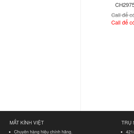
CH297
Call để có
Call để có
Xem chi
MẮT KÍNH VIỆT
TRỤ 
Chuyên hàng hiệu chính hãng.
421