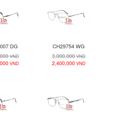
007 DG
CH29754 WG
,000
3,000,000
VND
VND
,000
2,400,000
VND
VND
chi tiết
Xem chi tiết