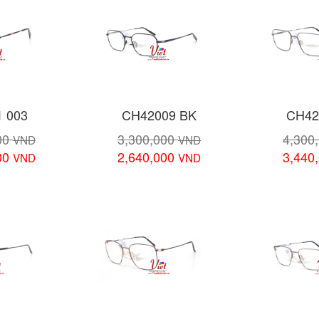
1 003
CH42009 BK
CH42
00
3,300,000
4,300
VND
VND
00
2,640,000
3,440
VND
VND
 tiết
Xem chi tiết
Xem 