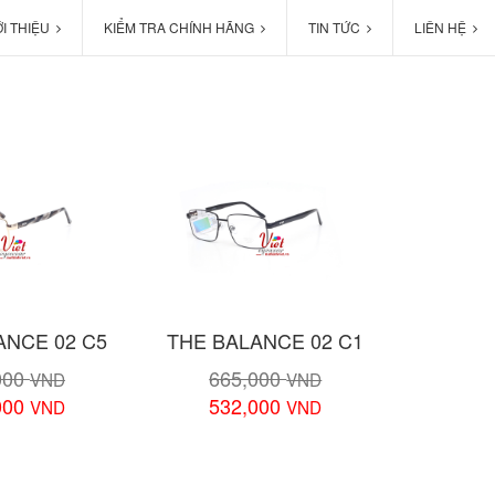
ỚI THIỆU
KIỂM TRA CHÍNH HÃNG
TIN TỨC
LIÊN HỆ
ANCE 02 C5
THE BALANCE 02 C1
000
665,000
VND
VND
000
532,000
VND
VND
chi tiết
Xem chi tiết