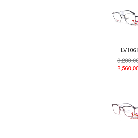
LV106
3,200,0
2,560,0
Xem chi