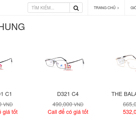
TRANG CHỦ
GI
HUNG
1 C1
D321 C4
THE BAL
00
490,000
665,
VND
VND
 giá tốt
Call để có giá tốt
532,
 tiết
Xem chi tiết
Xem 