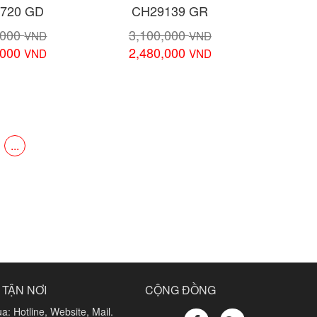
720 GD
CH29139 GR
,000
3,100,000
VND
VND
,000
2,480,000
VND
VND
chi tiết
Xem chi tiết
...
 TẬN NƠI
CỘNG ĐỒNG
a: Hotline, Website, Mail.