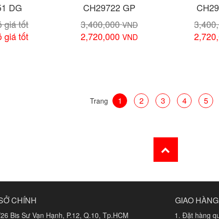
51 DG
CH29722 GP
CH29
 giá tốt
3,400,000
3,400
VND
 giá tốt
2,720,000
2,720
VND
 tiết
Xem chi tiết
Xem 
1
2
3
4
5
Trang
SỞ CHÍNH
GIAO HÀNG
/26 Bis Sư Vạn Hạnh, P.12, Q.10, Tp.HCM
Đặt hàng qu