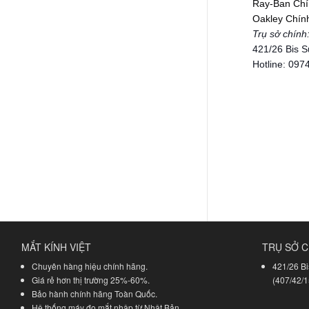
Ray-Ban Chí
Oakley Chín
Trụ sở chính
421/26 Bis 
Hotline: 09
MẮT KÍNH VIỆT
TRỤ SỞ C
Chuyên hàng hiệu chính hãng.
421/26 Bi
Giá rẻ hơn thị trường 25%-60%.
(407/42/1
Bảo hành chính hãng Toàn Quốc.
Hệ thống máy đo mắt nhập từ Nhật Bản.