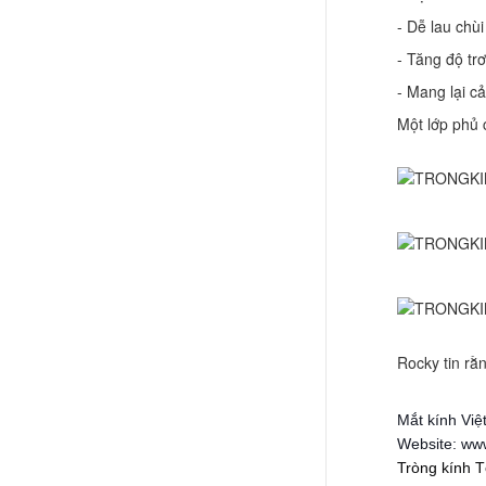
- Dễ lau chù
- Tăng độ tr
- Mang lại c
Một lớp phủ 
Rocky tin rằ
Mắt kính Việ
Website: ww
Tròng kính T