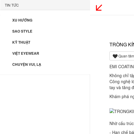
TIN TỨC
XU HƯỚNG
SAO STYLE
KỸ THUẬT
TRÒNG KÍ
VIỆT EYEWEAR
Quan tâm
CHUYỆN VUI, LẠ
EMI COATIN
Không chỉ tậ
Công nghệ lớ
tay và tăng đ
Khám phá nga
Nhờ cấu trúc
- Hạn chế bá