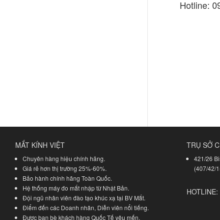
Hotline: 
MẮT KÍNH VIỆT
TRỤ SỞ C
Chuyên hàng hiệu chính hãng.
421/26 Bi
Giá rẻ hơn thị trường 25%-60%.
(407/42/1
Bảo hành chính hãng Toàn Quốc.
Hệ thống máy đo mắt nhập từ Nhật Bản.
HOTLINE:
Đội ngũ nhân viên đào tạo khúc xạ tại BV Mắt.
Điểm đến các Doanh nhân, Diễn viên nổi tiếng.
Được bạn bè khách hàng Quốc Tế yêu mến.