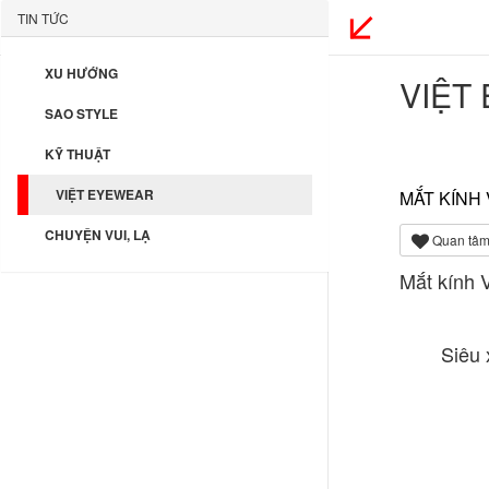
TIN TỨC
XU HƯỚNG
VIỆT
SAO STYLE
KỸ THUẬT
VIỆT EYEWEAR
MẮT KÍNH 
CHUYỆN VUI, LẠ
Quan tâm
Mắt kính 
Siêu 