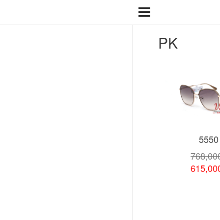
PK
5550
768,0
615,0
Xem chi