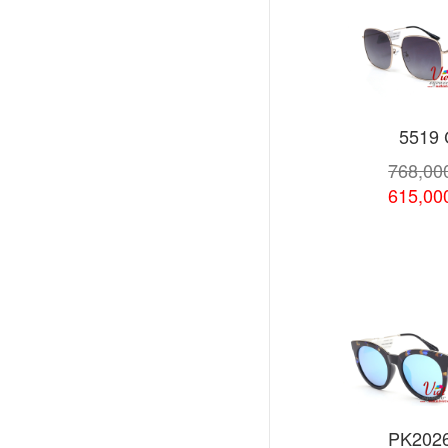
5519
768,0
615,0
Xem chi
PK202