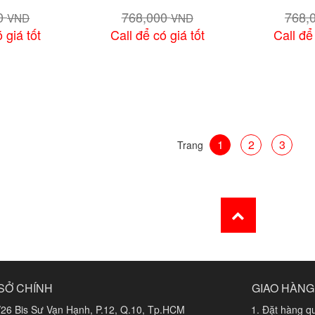
00
768,000
768,
VND
VND
 giá tốt
Call để có giá tốt
Call để
 tiết
Xem chi tiết
Xem 
1
2
3
Trang
SỞ CHÍNH
GIAO HÀNG
/26 Bis Sư Vạn Hạnh, P.12, Q.10, Tp.HCM
Đặt hàng qu