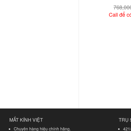
768,0
Call để có
Xem chi
MẮT KÍNH VIỆT
TRỤ 
Chuyên hàng hiệu chính hãng.
421