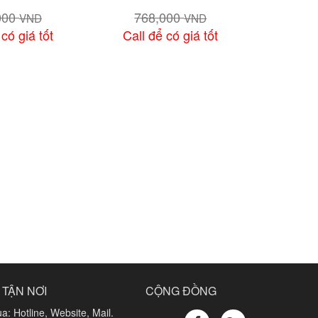
000
768,000
VND
VND
 có giá tốt
Call để có giá tốt
chi tiết
Xem chi tiết
 TẬN NƠI
CỘNG ĐỒNG
a: Hotline, Website, Mail.