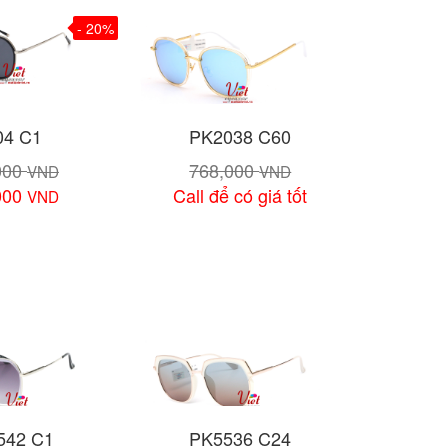
- 20%
04 C1
PK2038 C60
000
768,000
VND
VND
000
Call để có giá tốt
VND
chi tiết
Xem chi tiết
542 C1
PK5536 C24