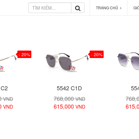
TRANG CHỦ
GI
- 20%
- 20%
 C2
5542 C1D
55
00
768,000
768,
VND
VND
00
615,000
615,
VND
VND
 tiết
Xem chi tiết
Xem 