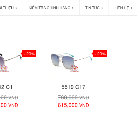
ỚI THIỆU
KIỂM TRA CHÍNH HÃNG
TIN TỨC
LIÊN HỆ
- 20%
- 20%
42 C1
5519 C17
000
768,000
VND
VND
000
615,000
VND
VND
chi tiết
Xem chi tiết