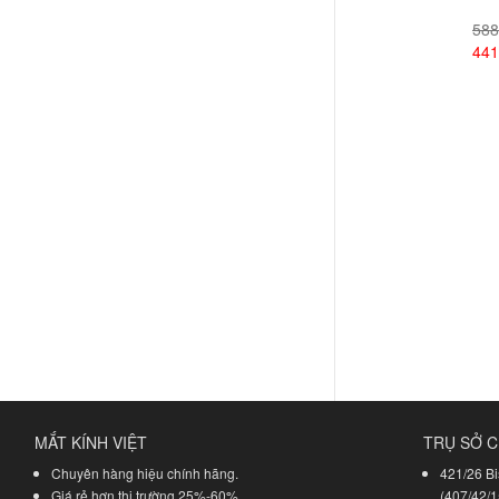
588
441
Xem
MẮT KÍNH VIỆT
TRỤ SỞ C
Chuyên hàng hiệu chính hãng.
421/26 Bi
Giá rẻ hơn thị trường 25%-60%.
(407/42/1