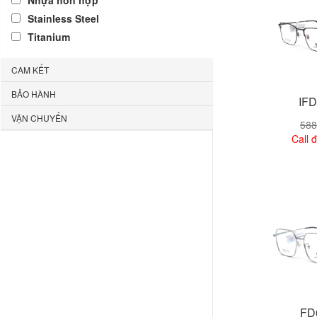
Nhựa hỗn hợp
Stainless Steel
Titanium
CAM KẾT
BẢO HÀNH
IFD
VẬN CHUYỂN
588
Call đ
Xem
FD