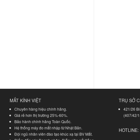
MẮT KÍNH VIỆT
TRỤ SỞ C
Chuyên hàng hiệu chính hãng.
421/26 Bi
Giá rẻ hơn thị trường 25%-60%.
(407/42/1
Bảo hành chính hãng Toàn Quốc.
Hệ thống máy đo mắt nhập từ Nhật Bản.
HOTLINE:
Đội ngũ nhân viên đào tạo khúc xạ tại BV Mắt.