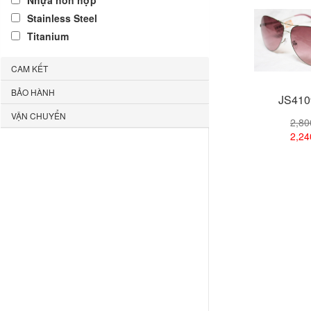
Nhựa hỗn hợp
Stainless Steel
Titanium
CAM KẾT
BẢO HÀNH
JS410
VẬN CHUYỂN
2,8
2,2
Xem