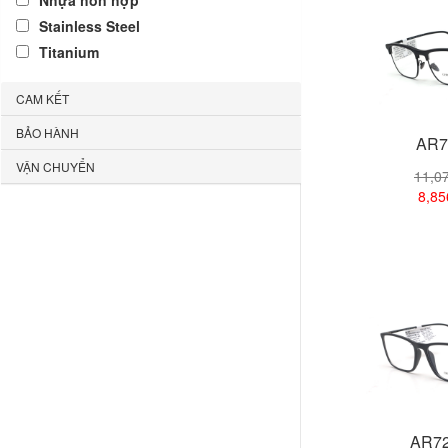
Nhựa hỗn hợp
Stainless Steel
Titanium
CAM KẾT
BẢO HÀNH
AR7
VẬN CHUYỂN
11,0
8,8
Xem
AR72