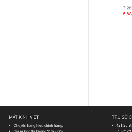
7,2
5,8
Xem
MẮT KÍNH VIỆT
TRỤ SỞ C
Chuyên hàng hiệu chính hãng.
421/26 Bi
Giá rẻ hơn thị trường 25%-60%.
(407/42/1